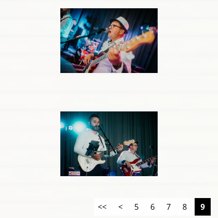
<<
<
5
6
7
8
9